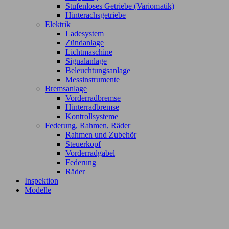
Stufenloses Getriebe (Variomatik)
Hinterachsgetriebe
Elektrik
Ladesystem
Zündanlage
Lichtmaschine
Signalanlage
Beleuchtungsanlage
Messinstrumente
Bremsanlage
Vorderradbremse
Hinterradbremse
Kontrollsysteme
Federung, Rahmen, Räder
Rahmen und Zubehör
Steuerkopf
Vorderradgabel
Federung
Räder
Inspektion
Modelle