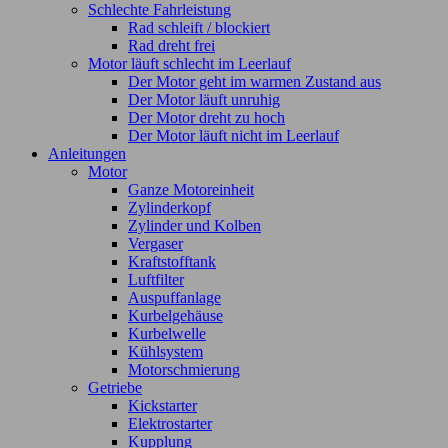
Schlechte Fahrleistung
Rad schleift / blockiert
Rad dreht frei
Motor läuft schlecht im Leerlauf
Der Motor geht im warmen Zustand aus
Der Motor läuft unruhig
Der Motor dreht zu hoch
Der Motor läuft nicht im Leerlauf
Anleitungen
Motor
Ganze Motoreinheit
Zylinderkopf
Zylinder und Kolben
Vergaser
Kraftstofftank
Luftfilter
Auspuffanlage
Kurbelgehäuse
Kurbelwelle
Kühlsystem
Motorschmierung
Getriebe
Kickstarter
Elektrostarter
Kupplung