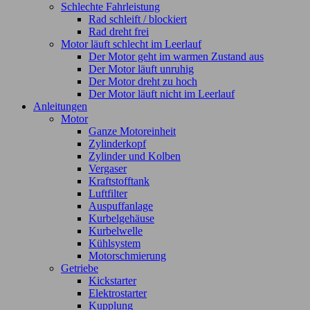
Schlechte Fahrleistung
Rad schleift / blockiert
Rad dreht frei
Motor läuft schlecht im Leerlauf
Der Motor geht im warmen Zustand aus
Der Motor läuft unruhig
Der Motor dreht zu hoch
Der Motor läuft nicht im Leerlauf
Anleitungen
Motor
Ganze Motoreinheit
Zylinderkopf
Zylinder und Kolben
Vergaser
Kraftstofftank
Luftfilter
Auspuffanlage
Kurbelgehäuse
Kurbelwelle
Kühlsystem
Motorschmierung
Getriebe
Kickstarter
Elektrostarter
Kupplung