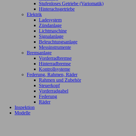
Stufenloses Getriebe (Variomatik)
Hinterachsgetriebe
Elektrik
Ladesystem
Zündanlage
Lichtmaschine
Signalanlage
Beleuchtungsanlage
Messinstrumente
Bremsanlage
Vorderradbremse
Hinterradbremse
Kontrollsysteme
Federung, Rahmen, Räder
Rahmen und Zubehör
Steuerkopf
Vorderradgabel
Federung
Räder
Inspektion
Modelle