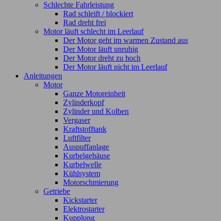
Schlechte Fahrleistung
Rad schleift / blockiert
Rad dreht frei
Motor läuft schlecht im Leerlauf
Der Motor geht im warmen Zustand aus
Der Motor läuft unruhig
Der Motor dreht zu hoch
Der Motor läuft nicht im Leerlauf
Anleitungen
Motor
Ganze Motoreinheit
Zylinderkopf
Zylinder und Kolben
Vergaser
Kraftstofftank
Luftfilter
Auspuffanlage
Kurbelgehäuse
Kurbelwelle
Kühlsystem
Motorschmierung
Getriebe
Kickstarter
Elektrostarter
Kupplung