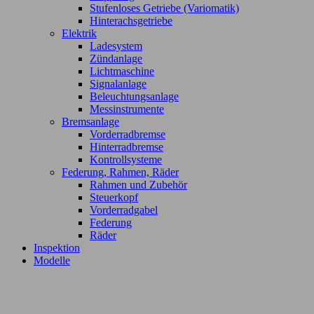
Stufenloses Getriebe (Variomatik)
Hinterachsgetriebe
Elektrik
Ladesystem
Zündanlage
Lichtmaschine
Signalanlage
Beleuchtungsanlage
Messinstrumente
Bremsanlage
Vorderradbremse
Hinterradbremse
Kontrollsysteme
Federung, Rahmen, Räder
Rahmen und Zubehör
Steuerkopf
Vorderradgabel
Federung
Räder
Inspektion
Modelle