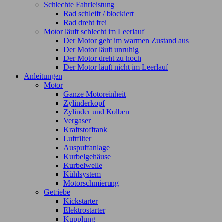
Schlechte Fahrleistung
Rad schleift / blockiert
Rad dreht frei
Motor läuft schlecht im Leerlauf
Der Motor geht im warmen Zustand aus
Der Motor läuft unruhig
Der Motor dreht zu hoch
Der Motor läuft nicht im Leerlauf
Anleitungen
Motor
Ganze Motoreinheit
Zylinderkopf
Zylinder und Kolben
Vergaser
Kraftstofftank
Luftfilter
Auspuffanlage
Kurbelgehäuse
Kurbelwelle
Kühlsystem
Motorschmierung
Getriebe
Kickstarter
Elektrostarter
Kupplung