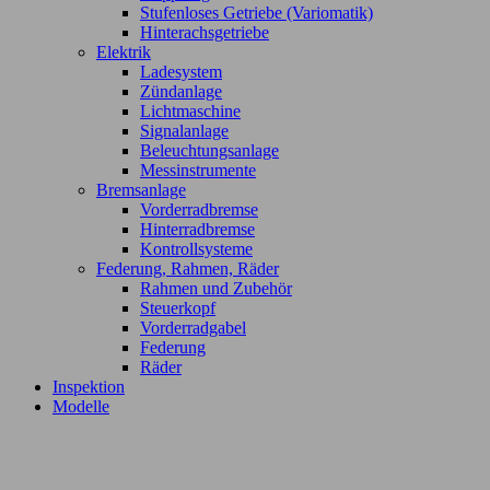
Stufenloses Getriebe (Variomatik)
Hinterachsgetriebe
Elektrik
Ladesystem
Zündanlage
Lichtmaschine
Signalanlage
Beleuchtungsanlage
Messinstrumente
Bremsanlage
Vorderradbremse
Hinterradbremse
Kontrollsysteme
Federung, Rahmen, Räder
Rahmen und Zubehör
Steuerkopf
Vorderradgabel
Federung
Räder
Inspektion
Modelle