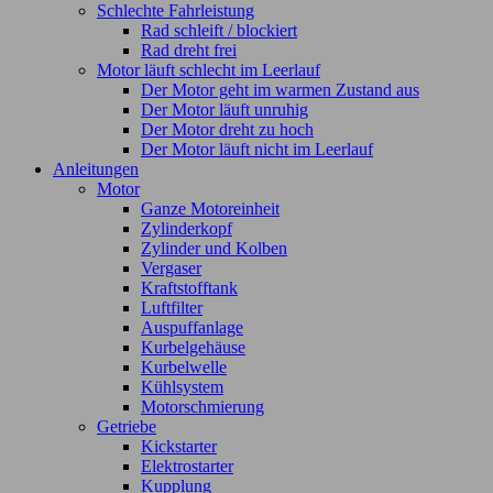
Schlechte Fahrleistung
Rad schleift / blockiert
Rad dreht frei
Motor läuft schlecht im Leerlauf
Der Motor geht im warmen Zustand aus
Der Motor läuft unruhig
Der Motor dreht zu hoch
Der Motor läuft nicht im Leerlauf
Anleitungen
Motor
Ganze Motoreinheit
Zylinderkopf
Zylinder und Kolben
Vergaser
Kraftstofftank
Luftfilter
Auspuffanlage
Kurbelgehäuse
Kurbelwelle
Kühlsystem
Motorschmierung
Getriebe
Kickstarter
Elektrostarter
Kupplung