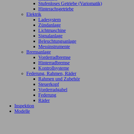
Stufenloses Getriebe (Variomatik)
Hinterachsgetriebe
Elektrik
Ladesystem
Zündanlage
Lichtmaschine
Signalanlage
Beleuchtungsanlage
Messinstrumente
Bremsanlage
Vorderradbremse
Hinterradbremse
Kontrollsysteme
Federung, Rahmen, Räder
Rahmen und Zubehör
Steuerkopf
Vorderradgabel
Federung
Räder
Inspektion
Modelle