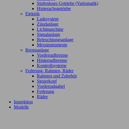
Stufenloses Getriebe (Variomatik)
Hinterachsgetriebe
Elektrik
Ladesystem
Zündanlage
Lichtmaschine
Signalanlage
Beleuchtungsanlage
Messinstrumente
Bremsanlage
Vorderradbremse
Hinterradbremse
Kontrollsysteme
Federung, Rahmen, Räder
Rahmen und Zubehör
Steuerkopf
Vorderradgabel
Federung
Räder
Inspektion
Modelle