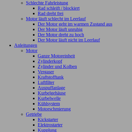
Schlechte Fahrleistung
Rad schleift / blockiert
Rad dreht frei
Motor läuft schlecht im Leerlauf
Der Motor geht im warmen Zustand aus
Der Motor läuft unruhig
Der Motor dreht zu hoch
Der Motor läuft nicht im Leerlauf
Anleitungen
Motor
Ganze Motoreinheit
Zylinderkopf
Zylinder und Kolben
Vergaser
Kraftstofftank
Luftfilter
Auspuffanlage
Kurbelgehäuse
Kurbelwelle
Kühlsystem
Motorschmierung
Getriebe
Kickstarter
Elektrostarter
Kupplung