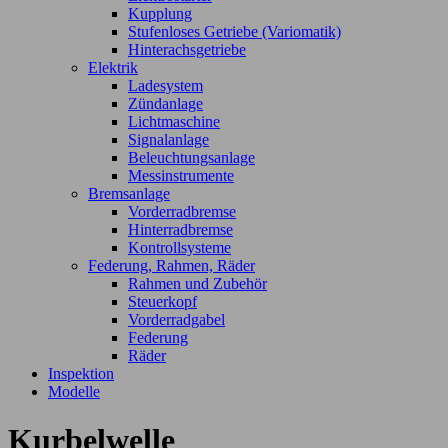
Kupplung
Stufenloses Getriebe (Variomatik)
Hinterachsgetriebe
Elektrik
Ladesystem
Zündanlage
Lichtmaschine
Signalanlage
Beleuchtungsanlage
Messinstrumente
Bremsanlage
Vorderradbremse
Hinterradbremse
Kontrollsysteme
Federung, Rahmen, Räder
Rahmen und Zubehör
Steuerkopf
Vorderradgabel
Federung
Räder
Inspektion
Modelle
Kurbelwelle