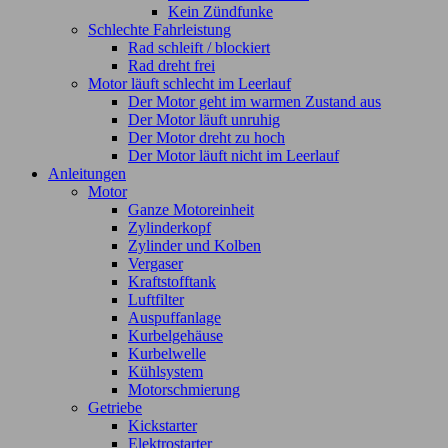
Kein Zündfunke
Schlechte Fahrleistung
Rad schleift / blockiert
Rad dreht frei
Motor läuft schlecht im Leerlauf
Der Motor geht im warmen Zustand aus
Der Motor läuft unruhig
Der Motor dreht zu hoch
Der Motor läuft nicht im Leerlauf
Anleitungen
Motor
Ganze Motoreinheit
Zylinderkopf
Zylinder und Kolben
Vergaser
Kraftstofftank
Luftfilter
Auspuffanlage
Kurbelgehäuse
Kurbelwelle
Kühlsystem
Motorschmierung
Getriebe
Kickstarter
Elektrostarter