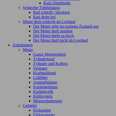
Kein Zündfunke
Schlechte Fahrleistung
Rad schleift / blockiert
Rad dreht frei
Motor läuft schlecht im Leerlauf
Der Motor geht im warmen Zustand aus
Der Motor läuft unruhig
Der Motor dreht zu hoch
Der Motor läuft nicht im Leerlauf
Anleitungen
Motor
Ganze Motoreinheit
Zylinderkopf
Zylinder und Kolben
Vergaser
Kraftstofftank
Luftfilter
Auspuffanlage
Kurbelgehäuse
Kurbelwelle
Kühlsystem
Motorschmierung
Getriebe
Kickstarter
Elektrostarter