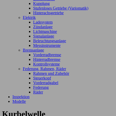
Kupplung
Stufenloses Getriebe (Variomatik)
Hinterachsgetriebe
Elektrik
Ladesystem
Zündanlage
Lichtmaschine
Signalanlage
Beleuchtungsanlage
Messinstrumente
Bremsanlage
Vorderradbremse
Hinterradbremse
Kontrollsysteme
Federung, Rahmen, Räder
Rahmen und Zubehör
Steuerkopf
Vorderradgabel
Federung
Räder
Inspektion
Modelle
Kurbelwelle