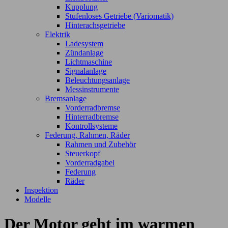
Kupplung
Stufenloses Getriebe (Variomatik)
Hinterachsgetriebe
Elektrik
Ladesystem
Zündanlage
Lichtmaschine
Signalanlage
Beleuchtungsanlage
Messinstrumente
Bremsanlage
Vorderradbremse
Hinterradbremse
Kontrollsysteme
Federung, Rahmen, Räder
Rahmen und Zubehör
Steuerkopf
Vorderradgabel
Federung
Räder
Inspektion
Modelle
Der Motor geht im warmen