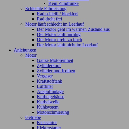
Kein Zündfunke
Schlechte Fahrleistung
Rad schleift / blockiert
Rad dreht frei
Motor läuft schlecht im Leerlauf
Der Motor geht im warmen Zustand aus
Der Motor läuft unruhig
Der Motor dreht zu hoch
Der Motor läuft nicht im Leerlauf
Anleitungen
Motor
Ganze Motoreinheit
Zylinderkopf
Zylinder und Kolben
Vergaser
Kraftstofftank
Luftfilter
Auspuffanlage
Kurbelgehäuse
Kurbelwelle
Kühlsystem
Motorschmierung
Getriebe
Kickstarter
Elektrostarter